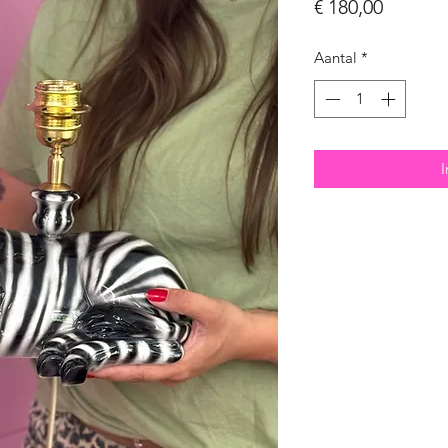
Prijs
€ 180,00
Aantal
*
I