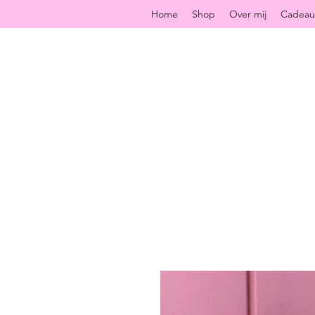
Home
Shop
Over mij
Cadea